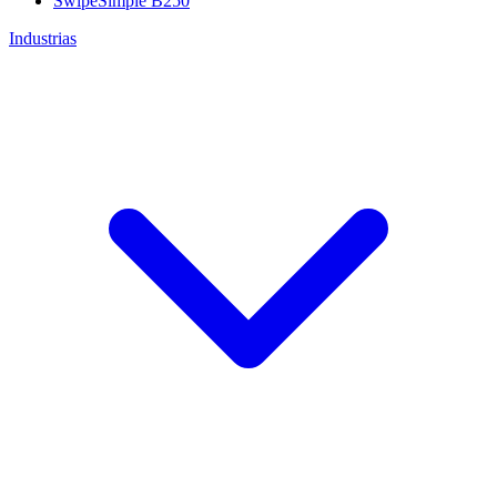
SwipeSimple B250
Industrias