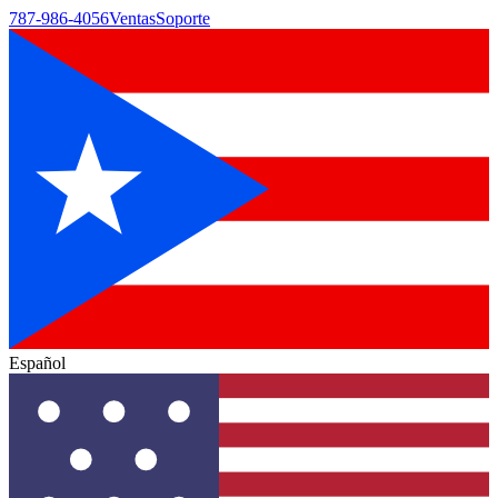
787-986-4056
Ventas
Soporte
Español